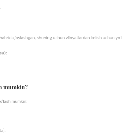
.
ahrida joylashgan, shuning uchun viloyatlardan kelish uchun yo‘l
sa):
ash mumkin?
to‘lash mumkin:
da).