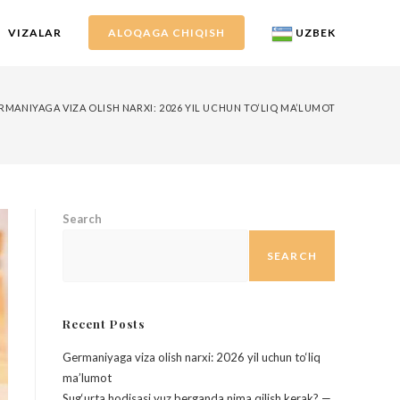
VIZALAR
ALOQAGA CHIQISH
UZBEK
RMANIYAGA VIZA OLISH NARXI: 2026 YIL UCHUN TO‘LIQ MA’LUMOT
Search
SEARCH
Recent Posts
Germaniyaga viza olish narxi: 2026 yil uchun to‘liq
ma’lumot
Sug‘urta hodisasi yuz berganda nima qilish kerak? —