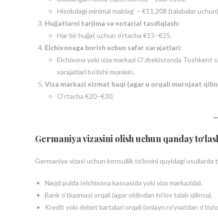
Hisobdagi minimal mablag‘ – €11,208 (talabalar uchun)
Hujjatlarni tarjima va notarial tasdiqlash:
Har bir hujjat uchun o‘rtacha €15–€25.
Elchixonaga borish uchun safar xarajatlari:
Elchixona yoki viza markazi O‘zbekistonda Toshkent sh
xarajatlari bo‘lishi mumkin.
Viza markazi xizmat haqi (agar u orqali murojaat qilin
O‘rtacha €20–€30.
Germaniya vizasini olish uchun qanday to‘l
Germaniya vizasi uchun konsullik to‘lovini quyidagi usullarda 
Naqd pulda (elchixona kassasida yoki viza markazida).
Bank o‘tkazmasi orqali (agar oldindan to‘lov talab qilinsa).
Kredit yoki debet kartalari orqali (onlayn ro‘yxatdan o‘tish