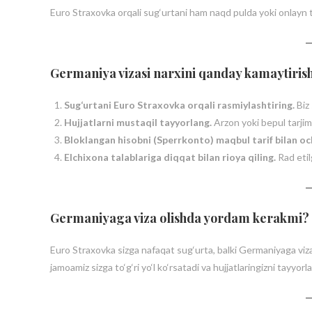
Euro Straxovka orqali sug‘urtani ham naqd pulda yoki onlayn t
Germaniya vizasi narxini qanday kamaytiri
Sug‘urtani Euro Straxovka orqali rasmiylashtiring.
Biz 
Hujjatlarni mustaqil tayyorlang.
Arzon yoki bepul tarjim
Bloklangan hisobni (Sperrkonto) maqbul tarif bilan oc
Elchixona talablariga diqqat bilan rioya qiling.
Rad etil
Germaniyaga viza olishda yordam kerakmi?
Euro Straxovka sizga nafaqat sug‘urta, balki Germaniyaga viza 
jamoamiz sizga to‘g‘ri yo‘l ko‘rsatadi va hujjatlaringizni tayyor