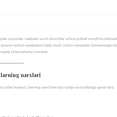
lab sayyohlar, talabalar va ish izlovchilar uchun jozibali manzil hisoblanadi
u jarayon ma’lum xarajatlarni talab etadi. Ushbu maqolada Germaniyaga viz
r haqida to‘liq ma’lumot beramiz.
ularning narxlari
a turlari mavjud. Ularning narxi ham viza turiga va muddatiga qarab farq