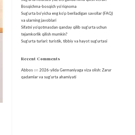
Bosqichma-bosqich yo‘riqnoma
Sug‘urta bo‘yicha eng ko‘p beriladigan savollar (FAQ)
va ularning javoblari
Sifatni yo‘qotmasdan qanday qilib sug‘urta uchun
tejamkorlik qilish mumkin?
Sug‘urta turlari: turistik, tibbiy va hayot sug‘urtasi
Recent Comments
Abbos
on
2026-yilda Germaniyaga viza olish: Zarur
qadamlar va sug’urta ahamiyati
q