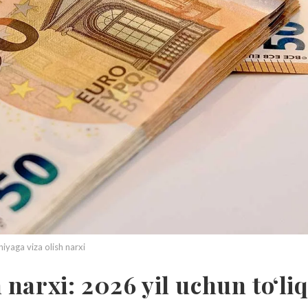
yaga viza olish narxi
narxi: 2026 yil uchun to‘li