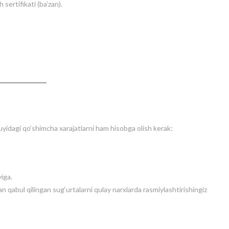
h sertifikati (ba’zan).
uyidagi qo‘shimcha xarajatlarni ham hisobga olish kerak:
iga.
 qabul qilingan sug‘urtalarni qulay narxlarda rasmiylashtirishingiz