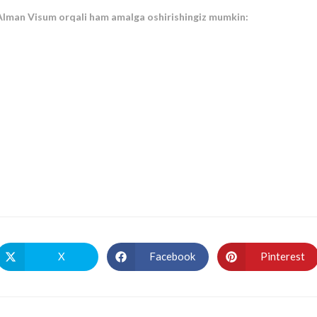
 Alman Visum orqali ham amalga oshirishingiz mumkin:
X
Facebook
Pinterest