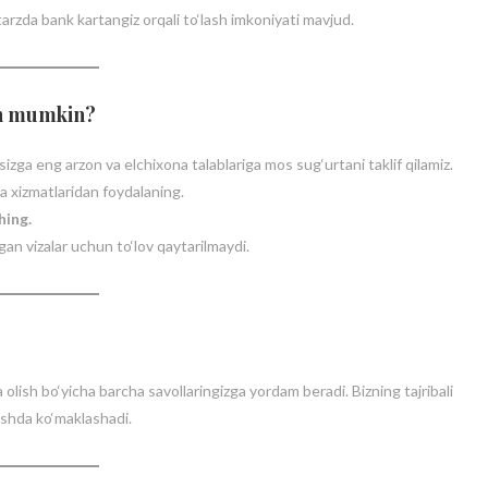
arzda bank kartangiz orqali to‘lash imkoniyati mavjud.
sh mumkin?
sizga eng arzon va elchixona talablariga mos sug‘urtani taklif qilamiz.
a xizmatlaridan foydalaning.
hing.
gan vizalar uchun to‘lov qaytarilmaydi.
olish bo‘yicha barcha savollaringizga yordam beradi. Bizning tajribali
lashda ko‘maklashadi.