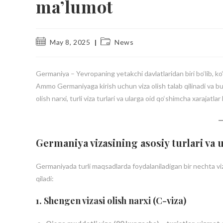
ma’lumot
May 8, 2025
News
Germaniya – Yevropaning yetakchi davlatlaridan biri bo‘lib, ko‘p
Ammo Germaniyaga kirish uchun viza olish talab qilinadi va b
olish narxi, turli viza turlari va ularga oid qo‘shimcha xarajatla
Germaniya vizasining asosiy turlari va 
Germaniyada turli maqsadlarda foydalaniladigan bir nechta viz
qiladi:
1. Shengen vizasi olish narxi (C-viza)