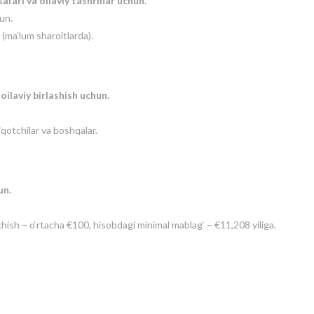
fari va oilaviy tashriflar uchun.
un.
 (ma’lum sharoitlarda).
oilaviy birlashish uchun.
dqiqotchilar va boshqalar.
un.
ish – o‘rtacha €100, hisobdagi minimal mablag‘ – €11,208 yiliga.