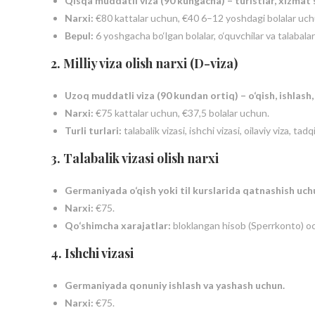
Qisqa muddatli viza (90 kungacha) – turistlar, xizmat sa
Narxi:
€80 kattalar uchun, €40 6–12 yoshdagi bolalar uch
Bepul:
6 yoshgacha bo‘lgan bolalar, o‘quvchilar va talabalar
2. Milliy viza olish narxi (D-viza)
Uzoq muddatli viza (90 kundan ortiq) – o‘qish, ishlash, 
Narxi:
€75 kattalar uchun, €37,5 bolalar uchun.
Turli turlari:
talabalik vizasi, ishchi vizasi, oilaviy viza, ta
3. Talabalik vizasi olish narxi
Germaniyada o‘qish yoki til kurslarida qatnashish uch
Narxi:
€75.
Qo‘shimcha xarajatlar:
bloklangan hisob (Sperrkonto) och
4. Ishchi vizasi
Germaniyada qonuniy ishlash va yashash uchun.
Narxi:
€75.