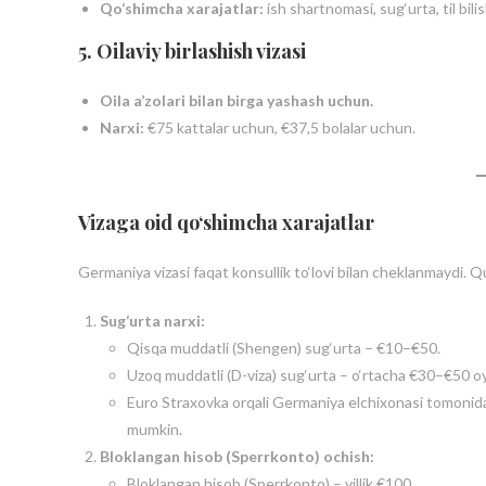
Qo‘shimcha xarajatlar:
ish shartnomasi, sug‘urta, til bilis
5. Oilaviy birlashish vizasi
Oila a’zolari bilan birga yashash uchun.
Narxi:
€75 kattalar uchun, €37,5 bolalar uchun.
Vizaga oid qo‘shimcha xarajatlar
Germaniya vizasi faqat konsullik to‘lovi bilan cheklanmaydi. Q
Sug‘urta narxi:
Qisqa muddatli (Shengen) sug‘urta – €10–€50.
Uzoq muddatli (D-viza) sug‘urta – o‘rtacha €30–€50 oy
Euro Straxovka orqali Germaniya elchixonasi tomonidan
mumkin.
Bloklangan hisob (Sperrkonto) ochish:
Bloklangan hisob (Sperrkonto) – yillik €100.