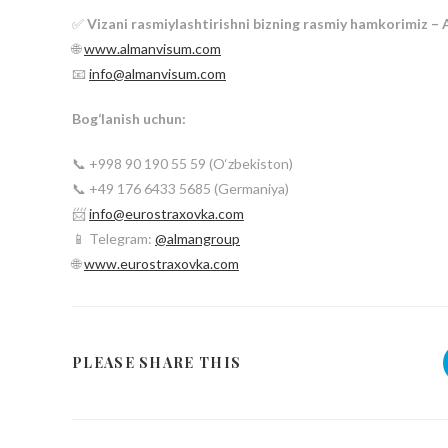
✅
Vizani rasmiylashtirishni bizning rasmiy hamkorimiz –
🌐
www.almanvisum.com
📧
info@almanvisum.com
Bog‘lanish uchun:
📞 +998 90 190 55 59 (O‘zbekiston)
📞 +49 176 6433 5685 (Germaniya)
📨
info@eurostraxovka.com
📱 Telegram:
@almangroup
🌐
www.eurostraxovka.com
PLEASE SHARE THIS