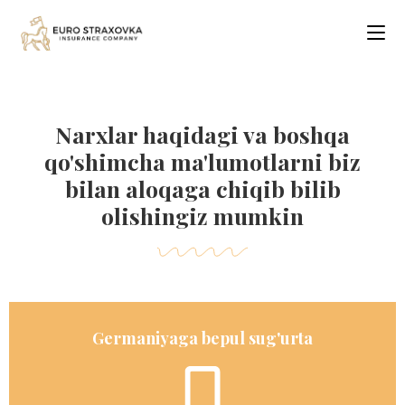
Narxlar haqidagi va boshqa
qo'shimcha ma'lumotlarni biz
bilan aloqaga chiqib bilib
olishingiz mumkin
Germaniyaga bepul sug'urta