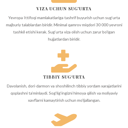
VIZA UCHUN SUG'URTA
Yevropa Ittifoqi mamlakatlariga tashrif buyurish uchun sug‘urta
majburiy talablardan biridir. Minimal qamrov miqdori 30 000 yevroni
tashkil etishi kerak. Sug‘urta viza olish uchun zarur bo‘lgan
hujjatlardan biridir.
TIBBIY SUG‘URTA
Davolanish, dori-darmon va shoshilinch tibbiy yordam xarajatlarini
qoplashni ta’minlaydi. Sog‘lig‘ingizni himoya qilish va moliyaviy
xavflarni kamaytirish uchun mo‘ljallangan.