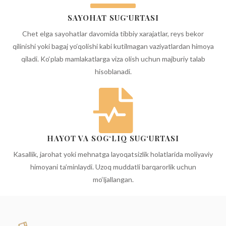
SAYOHAT SUG‘URTASI
Chet elga sayohatlar davomida tibbiy xarajatlar, reys bekor
qilinishi yoki bagaj yo‘qolishi kabi kutilmagan vaziyatlardan himoya
qiladi. Ko‘plab mamlakatlarga viza olish uchun majburiy talab
hisoblanadi.
HAYOT VA SOG‘LIQ SUG‘URTASI
Kasallik, jarohat yoki mehnatga layoqatsizlik holatlarida moliyaviy
himoyani ta’minlaydi. Uzoq muddatli barqarorlik uchun
mo‘ljallangan.