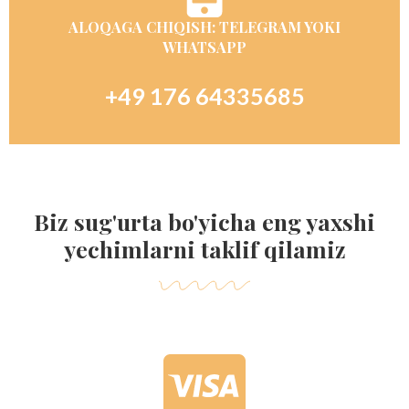
ALOQAGA CHIQISH: TELEGRAM YOKI
WHATSAPP
+49 176 64335685
Biz sug'urta bo'yicha eng yaxshi
yechimlarni taklif qilamiz