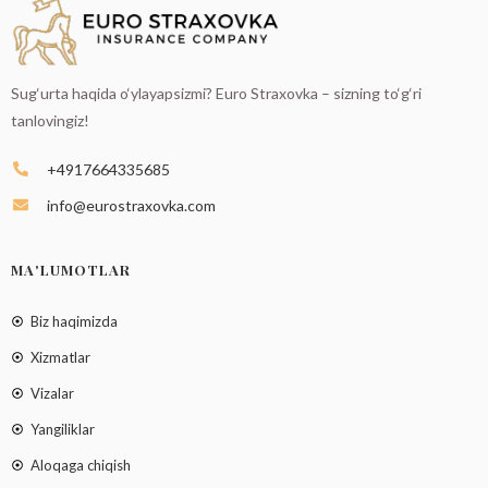
Sug‘urta haqida o‘ylayapsizmi? Euro Straxovka – sizning to‘g‘ri
tanlovingiz!
+4917664335685
info@eurostraxovka.com
MA'LUMOTLAR
Biz haqimizda
Xizmatlar
Vizalar
Yangiliklar
Aloqaga chiqish