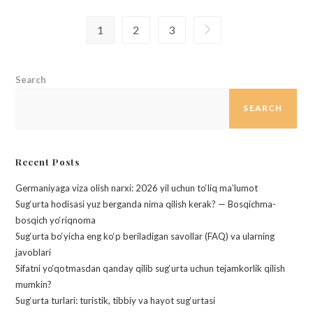
1
2
3
Search
SEARCH
Recent Posts
Germaniyaga viza olish narxi: 2026 yil uchun to‘liq ma’lumot
Sug‘urta hodisasi yuz berganda nima qilish kerak? — Bosqichma-
bosqich yo‘riqnoma
Sug‘urta bo‘yicha eng ko‘p beriladigan savollar (FAQ) va ularning
javoblari
Sifatni yo‘qotmasdan qanday qilib sug‘urta uchun tejamkorlik qilish
mumkin?
Sug‘urta turlari: turistik, tibbiy va hayot sug‘urtasi