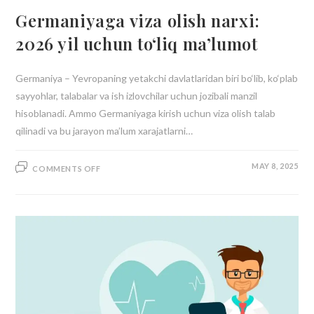
Germaniyaga viza olish narxi:
2026 yil uchun to‘liq ma’lumot
Germaniya – Yevropaning yetakchi davlatlaridan biri bo‘lib, ko‘plab
sayyohlar, talabalar va ish izlovchilar uchun jozibali manzil
hisoblanadi. Ammo Germaniyaga kirish uchun viza olish talab
qilinadi va bu jarayon ma’lum xarajatlarni…
MAY 8, 2025
COMMENTS OFF