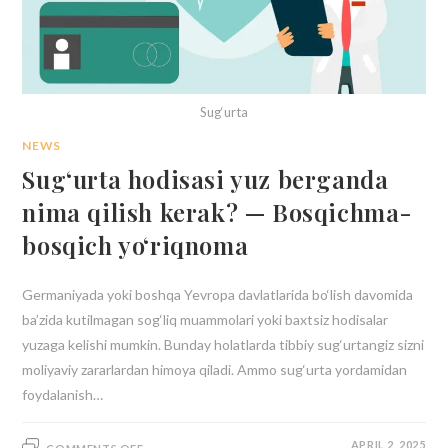
Sug‘urta
NEWS
Sug‘urta hodisasi yuz berganda
nima qilish kerak? — Bosqichma-
bosqich yo‘riqnoma
Germaniyada yoki boshqa Yevropa davlatlarida bo‘lish davomida
ba’zida kutilmagan sog‘liq muammolari yoki baxtsiz hodisalar
yuzaga kelishi mumkin. Bunday holatlarda tibbiy sug‘urtangiz sizni
moliyaviy zararlardan himoya qiladi. Ammo sug‘urta yordamidan
foydalanish…
APRIL 2, 2025