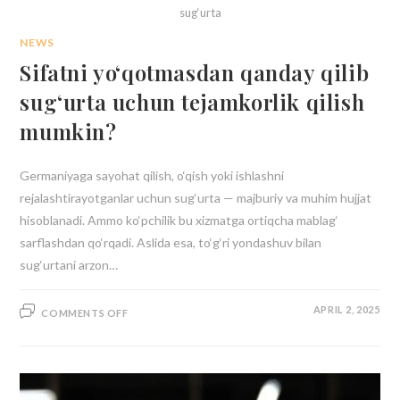
sug‘urta
NEWS
Sifatni yo‘qotmasdan qanday qilib
sug‘urta uchun tejamkorlik qilish
mumkin?
Germaniyaga sayohat qilish, o‘qish yoki ishlashni
rejalashtirayotganlar uchun sug‘urta — majburiy va muhim hujjat
hisoblanadi. Ammo ko‘pchilik bu xizmatga ortiqcha mablag‘
sarflashdan qo‘rqadi. Aslida esa, to‘g‘ri yondashuv bilan
sug‘urtani arzon…
APRIL 2, 2025
COMMENTS OFF