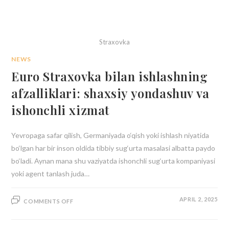
Straxovka
NEWS
Euro Straxovka bilan ishlashning
afzalliklari: shaxsiy yondashuv va
ishonchli xizmat
Yevropaga safar qilish, Germaniyada o‘qish yoki ishlash niyatida
bo‘lgan har bir inson oldida tibbiy sug‘urta masalasi albatta paydo
bo‘ladi. Aynan mana shu vaziyatda ishonchli sug‘urta kompaniyasi
yoki agent tanlash juda…
APRIL 2, 2025
COMMENTS OFF