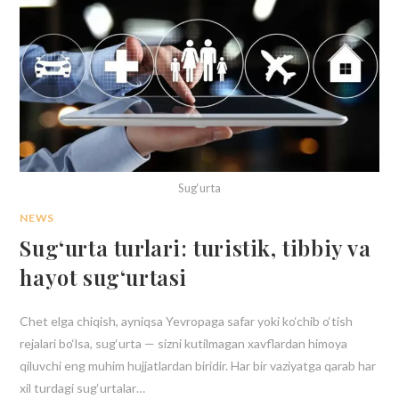
Sug‘urta
NEWS
Sug‘urta turlari: turistik, tibbiy va
hayot sug‘urtasi
Chet elga chiqish, ayniqsa Yevropaga safar yoki ko‘chib o‘tish
rejalari bo‘lsa, sug‘urta — sizni kutilmagan xavflardan himoya
qiluvchi eng muhim hujjatlardan biridir. Har bir vaziyatga qarab har
xil turdagi sug‘urtalar…